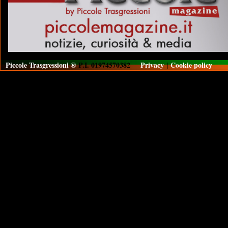
Piccole Trasgressioni ®
P.I. 01974570382
Privacy
|
Cookie policy